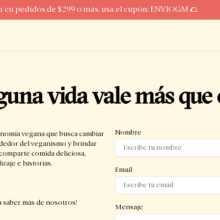
en pedidos de $299 o más, usa el cupón: ENVIOGM 🌮
guna vida vale más que o
Nombre
nomía vegana que busca cambiar
ededor del veganismo y brindar
comparte comida deliciosa,
zaje e historias.
Email
a saber más de nosotros!
Mensaje