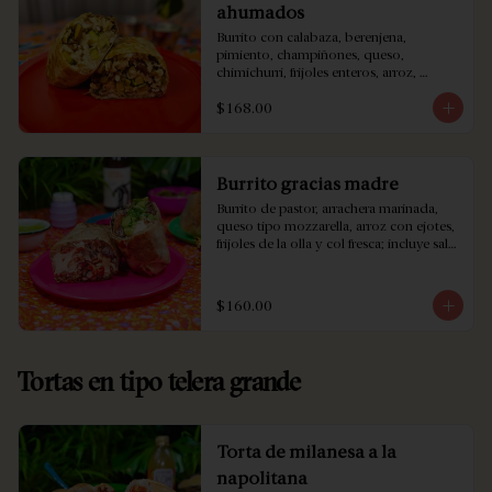
ahumados
Burrito con calabaza, berenjena, 
pimiento, champiñones, queso, 
chimichurri, frijoles enteros, arroz, 
cebolla asada y col fresca.
$168.00
Burrito gracias madre
Burrito de pastor, arrachera marinada, 
queso tipo mozzarella, arroz con ejotes, 
frijoles de la olla y col fresca; incluye salsa 
a elección.
$160.00
Tortas en tipo telera grande
Torta de milanesa a la
napolitana