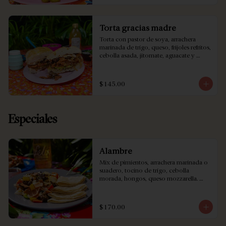
Torta gracias madre
Torta con pastor de soya, arrachera 
marinada de trigo, queso, frijoles refritos, 
cebolla asada, jitomate, aguacate y 
mayonesa casera; incluye chiles en 
vinagre de la casa o chipotle.
$145.00
Especiales
Alambre
Mix de pimientos, arrachera marinada o 
suadero, tocino de trigo, cebolla 
morada, hongos, queso mozzarella. 
Incluye frijoles enteros, salsas, limones y 
tortillas (harina ó maíz).
$170.00