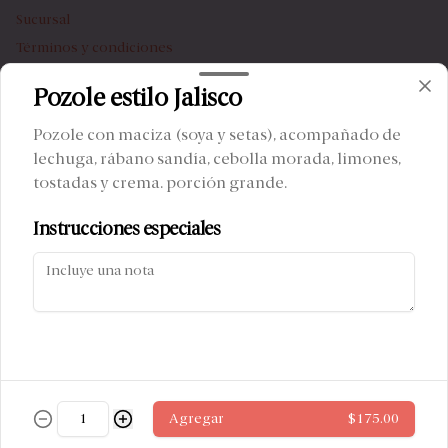
Sucursal
Términos y condiciones
Política de privacidad
Pozole estilo Jalisco
Redes sociales
Pozole con maciza (soya y setas), acompañado de
lechuga, rábano sandía, cebolla morada, limones,
Instagram
tostadas y crema. porción grande.
Facebook
Instrucciones especiales
Mi cuenta
Pedir
Iniciar sesión
Powered by
Agregar
$175.00