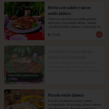
Birria con caldo y tacos
estilo Jalisco
Tres tacos de birria en tortilla grande 
adobada y tatemada, rábano sandìa, 
cebolla morada, cilantro y una tacita de 
caldo con nopales y garbanzos.
$175.00
Parrillada Gracias Madre
(para 3 o 4 personas)
Comparte una taquiza con: arrachera 
marinada, pastor, suadero, chorizo, 
hongos, cebollitas cambray y pimientos. 
Acompañada con chicharrón de queso, 
Disponible a partir de las
guacamole, papas fritas, salsas y tortillas.
12:30hs
Pozole estilo Jalisco
Pozole con maciza (soya y setas), 
acompañado de lechuga, rábano sandía, 
cebolla morada, limones, tostadas y 