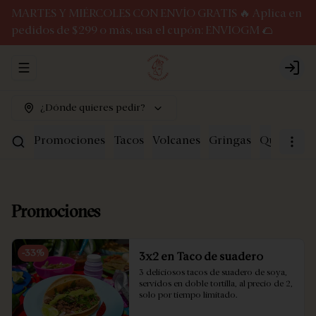
MARTES Y MIÉRCOLES CON ENVÍO GRATIS 🔥 Aplica en
pedidos de $299 o más, usa el cupón: ENVIOGM 🌮
Abrir menu de navegación
Logi
¿Dónde quieres pedir?
Promociones
Tacos
Volcanes
Gringas
Quesadilla
Promociones
-
33
%
3x2 en Taco de suadero
3 deliciosos tacos de suadero de soya, 
servidos en doble tortilla, al precio de 2, 
solo por tiempo limitado.