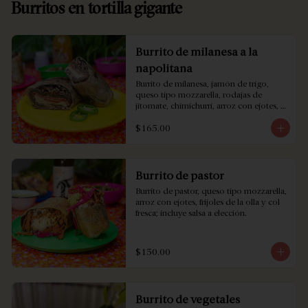
Burritos en tortilla gigante
Burrito de milanesa a la
napolitana
Burrito de milanesa, jamón de trigo, 
queso tipo mozzarella, rodajas de 
jitomate, chimichurri, arroz con ejotes, 
frijoles de la olla y col fresca; incluye salsa 
$165.00
a elección.
Burrito de pastor
Burrito de pastor, queso tipo mozzarella, 
arroz con ejotes, frijoles de la olla y col 
fresca; incluye salsa a elección.
$150.00
Burrito de vegetales