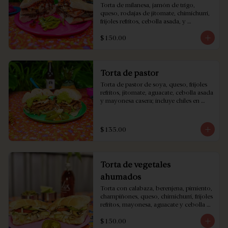
Torta de milanesa, jamón de trigo, 
queso, rodajas de jitomate, chimichurri, 
frijoles refritos, cebolla asada, y 
mayonesa casera; incluye chiles en 
$150.00
vinagre de la casa o chipotle.
Torta de pastor
Torta de pastor de soya, queso, frijoles 
refritos, jitomate, aguacate, cebolla asada 
y mayonesa casera; incluye chiles en 
vinagre hechos en casa o chipotle.
$135.00
Torta de vegetales
ahumados
Torta con calabaza, berenjena, pimiento, 
champiñones, queso, chimichurri, frijoles 
refritos, mayonesa, aguacate y cebolla 
asada.
$150.00